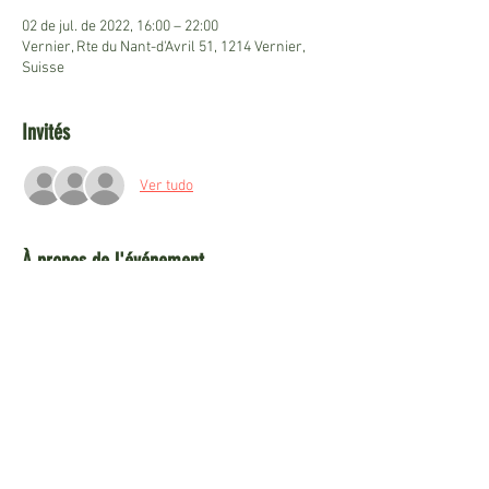
02 de jul. de 2022, 16:00 – 22:00
Vernier, Rte du Nant-d'Avril 51, 1214 Vernier,
Suisse
Invités
Ver tudo
À propos de l'événement
Venez vous amuser et profiter avec nous :
La meilleure caipirinha de Genève
Animation pour les enfants
Tombola avec des lots incroyables
Danses typiques: cours de forró, quadrilha 
junina
Beaucoup à manger…
En lire plus >