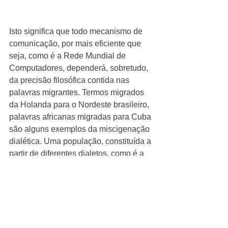
Isto significa que todo mecanismo de 
comunicação, por mais eficiente que 
seja, como é a Rede Mundial de 
Computadores, dependerá, sobretudo, 
da precisão filosófica contida nas 
palavras migrantes. Termos migrados 
da Holanda para o Nordeste brasileiro, 
palavras africanas migradas para Cuba 
são alguns exemplos da miscigenação 
dialética. Uma população, constituída a 
partir de diferentes dialetos, como é a 
Umbandista praticada pelo Templo 
Guaracy, necessita estar atenta às 
diferentes interpretações dadas a cada 
termo utilizado em sua liturgia.