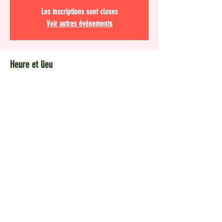
Les inscriptions sont closes
Voir autres événements
Heure et lieu
26 mai 2022, 18:30
Vernier, Rte du Nant-d'Avril 51, 1214 Vernier,
Suisse
Invités
+ 19 autres invités
Partager cet événement